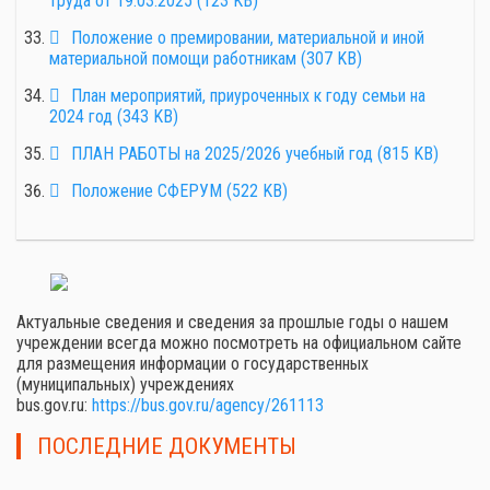
труда от 19.03.2025
(
123 KB
)
pdf
Положение о премировании, материальной и иной
материальной помощи работникам
(
307 KB
)
pdf
План мероприятий, приуроченных к году семьи на
2024 год
(
343 KB
)
pdf
ПЛАН РАБОТЫ на 2025/2026 учебный год
(
815 KB
)
pdf
Положение СФЕРУМ
(
522 KB
)
Актуальные сведения и сведения за прошлые годы о нашем
учреждении всегда можно посмотреть на официальном сайте
для размещения информации о государственных
(муниципальных) учреждениях
bus.gov.ru:
https://bus.gov.ru/agency/261113
ПОСЛЕДНИЕ ДОКУМЕНТЫ