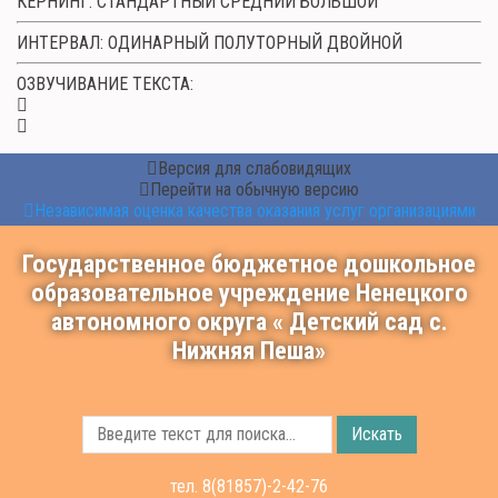
КЕРНИНГ:
СТАНДАРТНЫЙ
СРЕДНИЙ
БОЛЬШОЙ
ИНТЕРВАЛ:
ОДИНАРНЫЙ
ПОЛУТОРНЫЙ
ДВОЙНОЙ
ОЗВУЧИВАНИЕ ТЕКСТА:
Версия для слабовидящих
Перейти на обычную версию
Независимая оценка качества оказания услуг организациями
Государственное бюджетное дошкольное
образовательное учреждение Ненецкого
автономного округа « Детский сад с.
Нижняя Пеша»
Искать
тел.
8(81857)-2-42-76