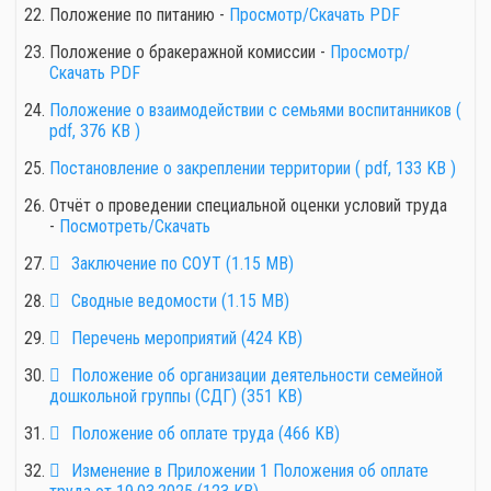
Положение по питанию -
Просмотр/Скачать PDF
Положение о бракеражной комиссии -
Просмотр/
Скачать PDF
Положение о взаимодействии с семьями воспитанников
(
pdf, 376 KB )
Постановление о закреплении территории
( pdf, 133 KB )
Отчёт о проведении специальной оценки условий труда
-
Посмотреть/Скачать
pdf
Заключение по СОУТ
(
1.15 MB
)
pdf
Сводные ведомости
(
1.15 MB
)
pdf
Перечень мероприятий
(
424 KB
)
pdf
Положение об организации деятельности семейной
дошкольной группы (СДГ)
(
351 KB
)
pdf
Положение об оплате труда
(
466 KB
)
pdf
Изменение в Приложении 1 Положения об оплате