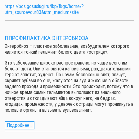
https://pos.gosuslugi.ru/lkp/fkgs/home/?
utm_source=cur83&utm_medium=site
ППРОФИЛАКТИКА ЭНТЕРОБИОЗА
Энтеробиоз – глистное заболевание, возбудителем которого
является тонкий гельминт белого цвета «острица».
Это заболевание широко распространено, но чаще всего им
болеют дети. Они становятся капризными, раздражительными,
теряют аппетит, худеют. По ночам беспокойно спят, плачут,
скрипят зубами во сне, жалуются на зуд и жжение в области
заднего прохода и промежности. Это происходит, потому что в
ночное время самки гельминтов выползают из анального
отверстия и откладывают яйца вокруг него, на бедрах,
ягодицах, промежности, у девочек острицы могут проникнуть в
половые органы и вызывать вульвовагинит.
Подробнее...