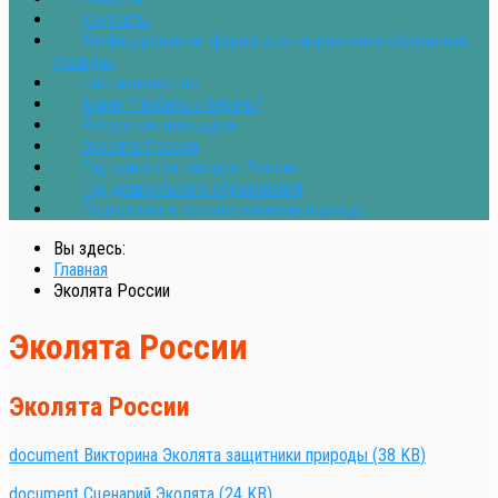
Контакты
Унифицированная форма для направления обращений
граждан
Наставничество
Акция "Любить и беречь"
Ресурсная площадка
Эколята России
Год единства народов России
Год дошкольного образования
Подготовка к осенне-зимнему периоду
Вы здесь:
Главная
Эколята России
Эколята России
Эколята России
document
Викторина Эколята защитники природы
(
38 KB
)
document
Сценарий Эколята
(
24 KB
)