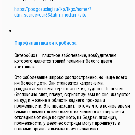
https://pos.gosuslugi.ru/lkp/fkgs/home/?
utm_source=cur83&utm_medium=site
Ппрофилактика энтеробиоза
Энтеробиоз – глистное заболевание, возбудителем
которого является тонкий гельминт белого цвета
«острица».
Это заболевание широко распространено, но чаще всего
им болеют дети. Они становятся капризными,
раздражительными, теряют аппетит, худеют. По ночам
беспокойно спят, плачут, скрипят зубами во сне, жалуются
на зуд и жжение в области заднего прохода и
промежности. Это происходит, потому что в ночное время
самки гельминтов выползают из анального отверстия и
откладывают яйца вокруг него, на бедрах, ягодицах,
промежности, у девочек острицы могут проникнуть в
половые органы и вызывать вульвовагинит.