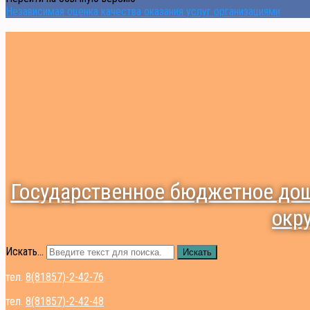
Независимая оценка качества оказания услуг организациями
Государственное бюджетное дош
окр
Искать...
Искать
тел.
8(81857)-2-42-76
тел.
8(81857)-2-42-48