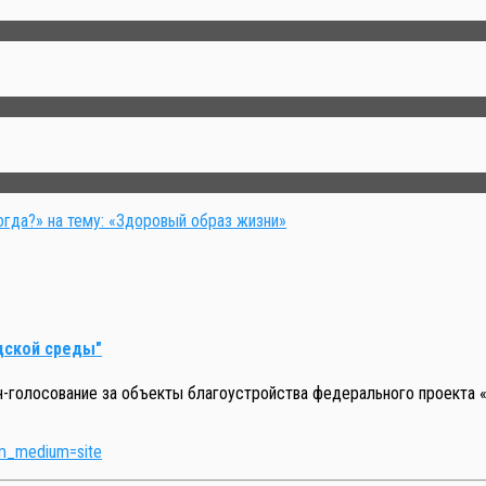
огда?» на тему: «Здоровый образ жизни»
дской среды"
йн-голосование за объекты благоустройства федерального проект
tm_medium=site