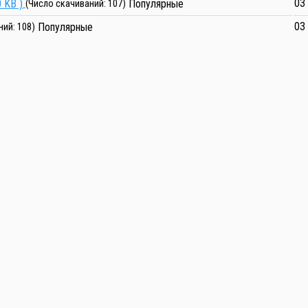
Популярные
03
0 KB )
(Число скачиваний: 107)
Популярные
03
ний: 108)