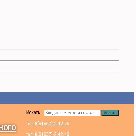
Искать...
Искать
тел.
8(81857)-2-42-76
ного
тел.
8(81857)-2-42-48