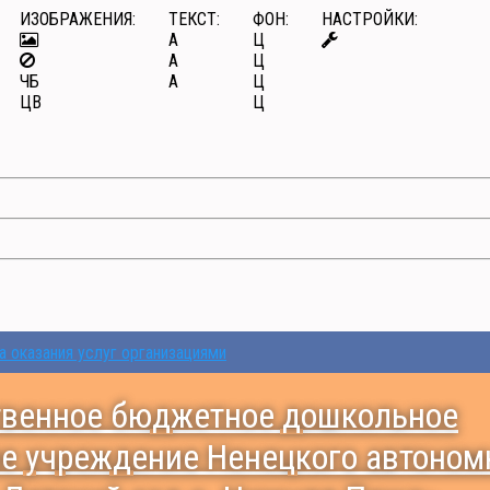
ИЗОБРАЖЕНИЯ:
ТЕКСТ:
ФОН:
НАСТРОЙКИ:
A
Ц
A
Ц
ЧБ
A
Ц
ЦВ
Ц
а оказания услуг организациями
твенное бюджетное дошкольное
е учреждение Ненецкого автоном