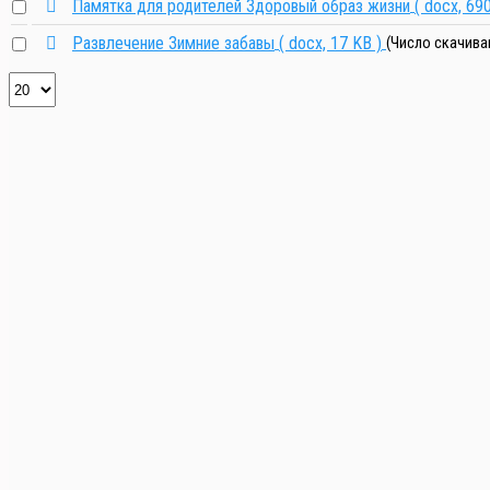
Документ
Памятка для родителей Здоровый образ жизни
( docx, 69
Документ
Развлечение Зимние забавы
( docx, 17 KB )
(Число скачива