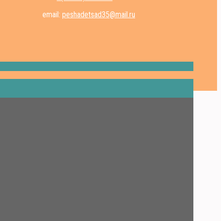
email:
peshadetsad35@mail.ru