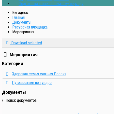
Подготовка к осенне-зимнему периоду
Вы здесь:
Главная
Документы
Ресурсная площадка
Мероприятия
Download selected
Директория
Мероприятия
Категории
Директория
Здоровая семья сильная Россия
Директория
Путешествие по тундре
Документы
Поиск документов