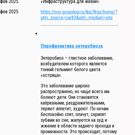
«Инфраструктура для жизни»:
 фев 2025
 фев 2025
https://pos.gosuslugi.ru/lkp/fkgs/home/?
utm_source=cur83&utm_medium=site
Ппрофилактика энтеробиоза
Энтеробиоз – глистное заболевание,
возбудителем которого является
тонкий гельминт белого цвета
«острица».
Это заболевание широко
распространено, но чаще всего им
болеют дети. Они становятся
капризными, раздражительными,
теряют аппетит, худеют. По ночам
беспокойно спят, плачут, скрипят
зубами во сне, жалуются на зуд и
жжение в области заднего прохода и
промежности. Это происходит, потому